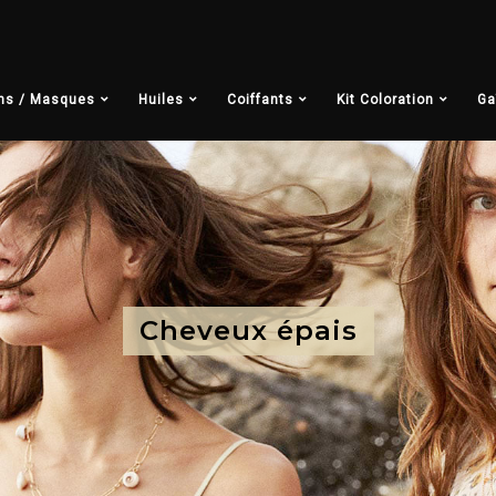
ns / Masques
Huiles
Coiffants
Kit Coloration
Ga
Cheveux épais