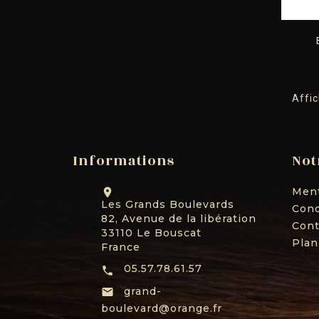
Affic
Informations
Not
Ment

Les Grands Boulevards
Cond
82, Avenue de la libération
Cont
33110 Le Bouscat
Plan
France
05.57.78.61.57

grand-

boulevard@orange.fr