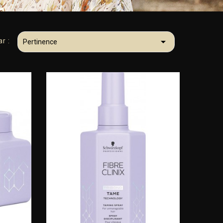

ar :
Pertinence