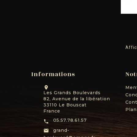
Affic
Informations
Not
Ment

Les Grands Boulevards
Cond
82, Avenue de la libération
Cont
33110 Le Bouscat
Plan
France
05.57.78.61.57

grand-
