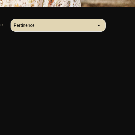

ar :
Pertinence